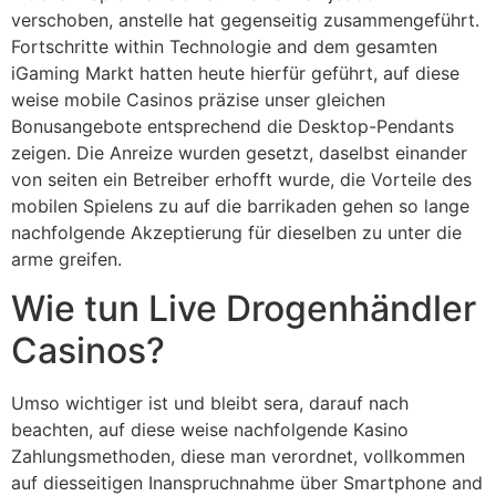
verschoben, anstelle hat gegenseitig zusammengeführt.
Fortschritte within Technologie and dem gesamten
iGaming Markt hatten heute hierfür geführt, auf diese
weise mobile Casinos präzise unser gleichen
Bonusangebote entsprechend die Desktop-Pendants
zeigen. Die Anreize wurden gesetzt, daselbst einander
von seiten ein Betreiber erhofft wurde, die Vorteile des
mobilen Spielens zu auf die barrikaden gehen so lange
nachfolgende Akzeptierung für dieselben zu unter die
arme greifen.
Wie tun Live Drogenhändler
Casinos?
Umso wichtiger ist und bleibt sera, darauf nach
beachten, auf diese weise nachfolgende Kasino
Zahlungsmethoden, diese man verordnet, vollkommen
auf diesseitigen Inanspruchnahme über Smartphone and