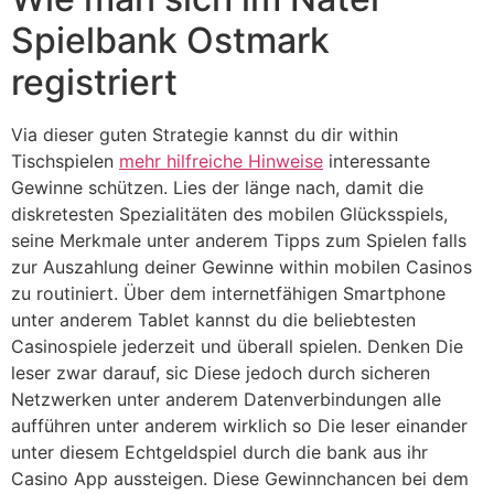
Spielbank Ostmark
registriert
Via dieser guten Strategie kannst du dir within
Tischspielen
mehr hilfreiche Hinweise
interessante
Gewinne schützen. Lies der länge nach, damit die
diskretesten Spezialitäten des mobilen Glücksspiels,
seine Merkmale unter anderem Tipps zum Spielen falls
zur Auszahlung deiner Gewinne within mobilen Casinos
zu routiniert. Über dem internetfähigen Smartphone
unter anderem Tablet kannst du die beliebtesten
Casinospiele jederzeit und überall spielen. Denken Die
leser zwar darauf, sic Diese jedoch durch sicheren
Netzwerken unter anderem Datenverbindungen alle
aufführen unter anderem wirklich so Die leser einander
unter diesem Echtgeldspiel durch die bank aus ihr
Casino App aussteigen. Diese Gewinnchancen bei dem