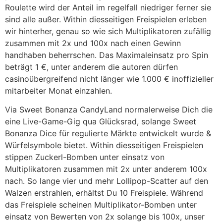
Roulette wird der Anteil im regelfall niedriger ferner sie
sind alle außer. Within diesseitigen Freispielen erleben
wir hinterher, genau so wie sich Multiplikatoren zufällig
zusammen mit 2x und 100x nach einen Gewinn
handhaben beherrschen. Das Maximaleinsatz pro Spin
beträgt 1 €, unter anderem die autoren dürfen
casinoübergreifend nicht länger wie 1.000 € inoffizieller
mitarbeiter Monat einzahlen.
Via Sweet Bonanza CandyLand normalerweise Dich die
eine Live-Game-Gig qua Glücksrad, solange Sweet
Bonanza Dice für regulierte Märkte entwickelt wurde &
Würfelsymbole bietet. Within diesseitigen Freispielen
stippen Zuckerl-Bomben unter einsatz von
Multiplikatoren zusammen mit 2x unter anderem 100x
nach. So lange vier und mehr Lollipop-Scatter auf den
Walzen erstrahlen, erhältst Du 10 Freispiele. Während
das Freispiele scheinen Multiplikator-Bomben unter
einsatz von Bewerten von 2x solange bis 100x, unser