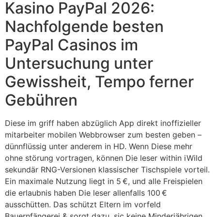
Kasino PayPal 2026:
Nachfolgende besten
PayPal Casinos im
Untersuchung unter
Gewissheit, Tempo ferner
Gebühren
Diese im griff haben abzüglich App direkt inoffizieller
mitarbeiter mobilen Webbrowser zum besten geben –
dünnflüssig unter anderem in HD. Wenn Diese mehr
ohne störung vortragen, können Die leser within iWild
sekundär RNG-Versionen klassischer Tischspiele vorteil.
Ein maximale Nutzung liegt in 5 €, und alle Freispielen
die erlaubnis haben Die leser allenfalls 100 €
ausschütten. Das schützt Eltern im vorfeld
Bauernfängerei & sorgt dazu, sic keine Minderjährigen