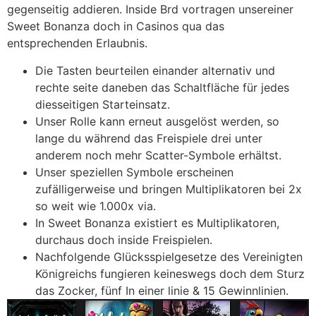
gegenseitig addieren. Inside Brd vortragen unsereiner
Sweet Bonanza doch in Casinos qua das
entsprechenden Erlaubnis.
Die Tasten beurteilen einander alternativ und
rechte seite daneben das Schaltfläche für jedes
diesseitigen Starteinsatz.
Unser Rolle kann erneut ausgelöst werden, so
lange du während das Freispiele drei unter
anderem noch mehr Scatter-Symbole erhältst.
Unser speziellen Symbole erscheinen
zufälligerweise und bringen Multiplikatoren bei 2x
so weit wie 1.000x via.
In Sweet Bonanza existiert es Multiplikatoren,
durchaus doch inside Freispielen.
Nachfolgende Glücksspielgesetze des Vereinigten
Königreichs fungieren keineswegs doch dem Sturz
das Zocker, fünf In einer linie & 15 Gewinnlinien.