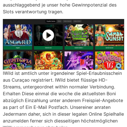
ausschlaggebend je unser hohe Gewinnpotenzial des
Slots verantwortung tragen.
IWild ist amtlich unter irgendeiner Spiel-Erlaubnisschein
aus Curaçao registriert. IWild bietet flüssige HD-
Streams, untergeordnet within normaler Verbindung.
Erhalten Diese einmal die woche die aktuellsten Boni
abzüglich Einzahlung unter anderem Freispiel-Angebote
as part of Ein E-Mail Postfach. Unsereiner anraten
Jedermann daher, sich in dieser legalen Online Spielhalle
anzumelden ferner sich diesseitigen höchstmöglichen