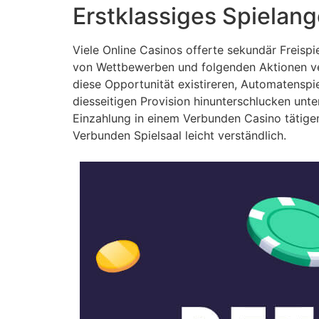
Erstklassiges Spielan
Viele Online Casinos offerte sekundär Freispi
von Wettbewerben und folgenden Aktionen ver
diese Opportunität existireren, Automatenspi
diesseitigen Provision hinunterschlucken unte
Einzahlung in einem Verbunden Casino tätige
Verbunden Spielsaal leicht verständlich.