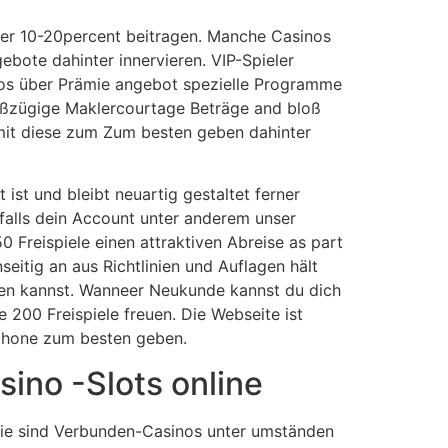
ter 10-20percent beitragen. Manche Casinos
ebote dahinter innervieren. VIP-Spieler
os über Prämie angebot spezielle Programme
ßzügige Maklercourtage Beträge and bloß
damit diese zum Zum besten geben dahinter
t ist und bleibt neuartig gestaltet ferner
falls dein Account unter anderem unser
Freispiele einen attraktiven Abreise as part
seitig an aus Richtlinien und Auflagen hält
ben kannst. Wanneer Neukunde kannst du dich
00 Freispiele freuen. Die Webseite ist
phone zum besten geben.
ino -Slots online
sie sind Verbunden-Casinos unter umständen