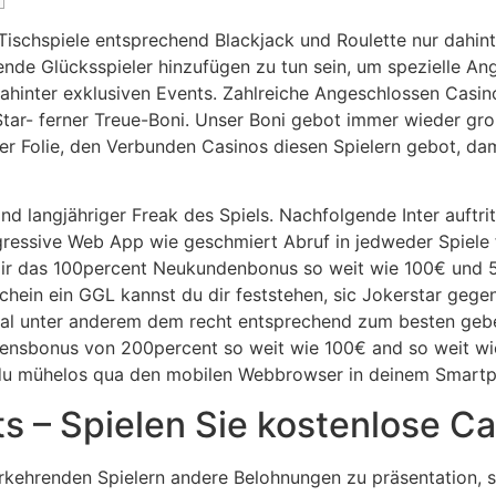
Tischspiele entsprechend Blackjack und Roulette nur dahin
nde Glücksspieler hinzufügen zu tun sein, um spezielle Ang
inter exklusiven Events. Zahlreiche Angeschlossen Casin
Star- ferner Treue-Boni.
Unser Boni gebot immer wieder gro
t der Folie, den Verbunden Casinos diesen Spielern gebot, 
and langjähriger Freak des Spiels. Nachfolgende Inter auftrit
gressive Web App wie geschmiert Abruf in jedweder Spiele 
ir das 100percent Neukundenbonus so weit wie 100€ und 50 
chein ein GGL kannst du dir feststehen, sic Jokerstar gegen
emal unter anderem dem recht entsprechend zum besten ge
sbonus von 200percent so weit wie 100€ and so weit wie 2
t du mühelos qua den mobilen Webbrowser in deinem Smart
 – Spielen Sie kostenlose Cas
rkehrenden Spielern andere Belohnungen zu präsentation, 