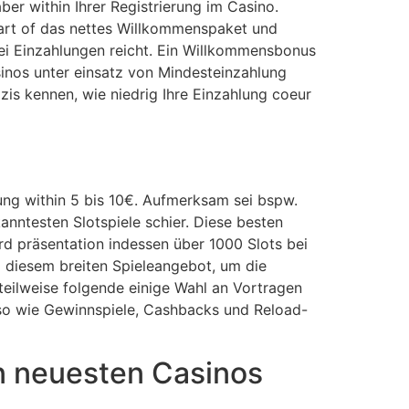
r within Ihrer Registrierung im Casino.
rt of das nettes Willkommenspaket und
rei Einzahlungen reicht. Ein Willkommensbonus
inos unter einsatz von Mindesteinzahlung
äzis kennen, wie niedrig Ihre Einzahlung coeur
ng within 5 bis 10€. Aufmerksam sei bspw.
anntesten Slotspiele schier. Diese besten
d präsentation indessen über 1000 Slots bei
a diesem breiten Spieleangebot, um die
teilweise folgende einige Wahl an Vortragen
 so wie Gewinnspiele, Cashbacks und Reload-
n neuesten Casinos