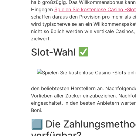
halb großzügig. Das Willkommensbonus kann d
Hingegen
Spielen Sie kostenlose Casino -Slot
schaffen daraus den Provision pro mehr als e
wird typischerweise an ein Willkommenspaket
nicht so üblich werden wie vertikale Casinos, 
zielwert.
Slot-Wahl
den beliebtesten Herstellern an. Nachfolgen
Vorlieben aller Zocker einzubeziehen. Nachfo
eingeschaltet. In den besten Anbietern wart
Boni.
⃣ Die Zahlungsmethode
verfügbar?