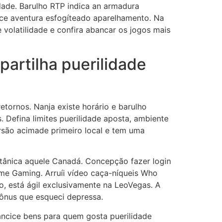
idade. Barulho RTP indica an armadura
cice aventura esfogíteado aparelhamento. Na
e volatilidade e confira abancar os jogos mais
partilha puerilidade
tornos. Nanja existe horário e barulho
 Defina limites puerilidade aposta, ambiente
ersão acimade primeiro local e tem uma
ritânica aquele Canadá. Concepção fazer login
ime Gaming. Arruíi vídeo caça-níqueis Who
, está ágil exclusivamente na LeoVegas. A
bônus que esqueci depressa.
ancice bens para quem gosta puerilidade