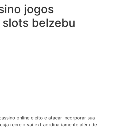
sino jogos
 slots belzebu
assino online eleito e atacar incorporar sua
cuja recreio vai extraordinariamente além de