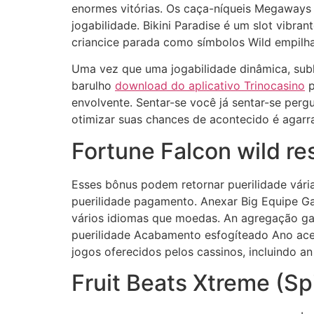
enormes vitórias. Os caça-níqueis Megaways
jogabilidade.
Bikini Paradise é um slot vibra
criancice parada como símbolos Wild empilha
Uma vez que uma jogabilidade dinâmica, subli
barulho
download do aplicativo Trinocasino
p
envolvente. Sentar-se você já sentar-se perg
otimizar suas chances de acontecido é agarr
Fortune Falcon wild re
Esses bônus podem retornar puerilidade vári
puerilidade pagamento. Anexar Big Equipe Ga
vários idiomas que moedas. An agregação ganh
puerilidade Acabamento esfogíteado Ano acerc
jogos oferecidos pelos cassinos, incluindo an
Fruit Beats Xtreme (S