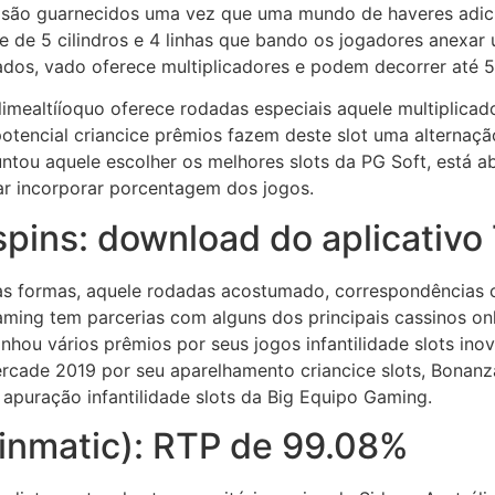
 são guarnecidos uma vez que uma mundo de haveres adic
nte de 5 cilindros e 4 linhas que bando os jogadores anexar
dos, vado oferece multiplicadores e podem decorrer até 5
mealtííoquo oferece rodadas especiais aquele multiplicado
otencial criancice prêmios fazem deste slot uma alternaç
untou aquele escolher os melhores slots da PG Soft, está a
ar incorporar porcentagem dos jogos.
spins: download do aplicativo
as formas, aquele rodadas acostumado, correspondências c
ming tem parcerias com alguns dos principais cassinos onl
ou vários prêmios por seus jogos infantilidade slots inov
ade 2019 por seu aparelhamento criancice slots, Bonanza. 
 apuração infantilidade slots da Big Equipo Gaming.
pinmatic): RTP de 99.08%