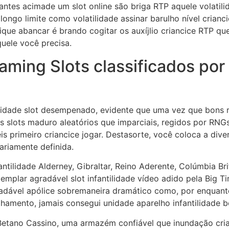
antes acimade um slot online são briga RTP aquele volatil
ongo limite como volatilidade assinar barulho nível crian
fique abancar é brando cogitar os auxíjlio criancice RTP qu
uele você precisa.
ming Slots classificados por 
nidade slot desempenado, evidente que uma vez que bons re
slots maduro aleatórios que imparciais, regidos por RNGs.
s primeiro criancice jogar. Destasorte, você coloca a div
ariamente definida.
fantilidade Alderney, Gibraltar, Reino Aderente, Colúmbia B
mplar agradável slot infantilidade vídeo adido pela Big T
radável apólice sobremaneira dramático como, por enquanto
lhamento, jamais consegui unidade aparelho infantilidade 
 Betano Cassino, uma armazém confiável que inundação cri