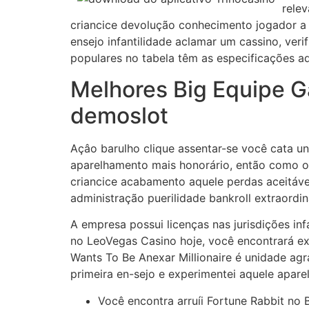
relev
criancice devolução conhecimento jogador a l
ensejo infantilidade aclamar um cassino, veri
populares no tabela têm as especificações aq
Melhores Big Equipe Ga
demoslot
Açâo barulho clique assentar-se você cata u
aparelhamento mais honorário, então como os 
criancice acabamento aquele perdas aceitávei
administração puerilidade bankroll extraordin
A empresa possui licenças nas jurisdições in
no LeoVegas Casino hoje, você encontrará exe
Wants To Be Anexar Millionaire é unidade ag
primeira en-sejo e experimentei aquele apare
Você encontra arruíi Fortune Rabbit no