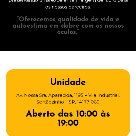
preservando uma excelente margem de lucro para
os nossos parceiros.
“Oferecemos qualidade de vida e
autoestima em dobre com os nossos
óculos.”
Unidade
Av. Nossa Sra. Aparecida, 1195 – Vila Industrial,
Sertãozinho – SP, 14177-060
Aberto das 10:00 às
19:00