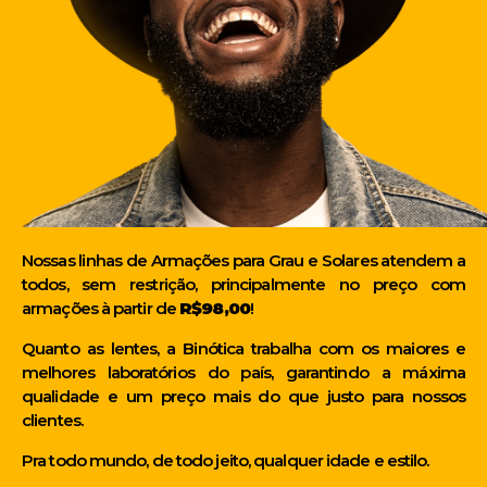
Nossas linhas de Armações para Grau e Solares atendem a
todos, sem restrição, principalmente no preço com
armações à partir de
R$98,00
!
Quanto as lentes, a Binótica trabalha com os maiores e
melhores laboratórios do país, garantindo a máxima
qualidade e um preço mais do que justo para nossos
clientes.
Pra todo mundo, de todo jeito, qualquer idade e estilo.