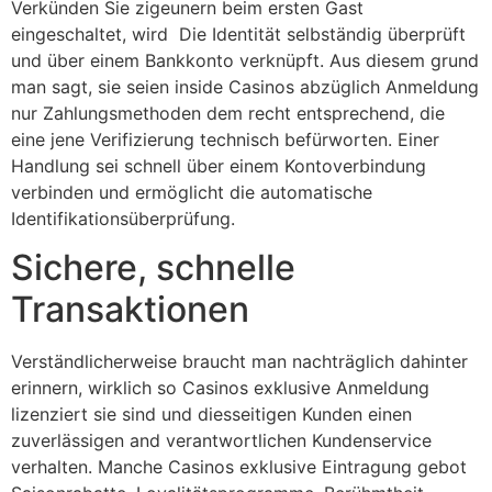
Verkünden Sie zigeunern beim ersten Gast
eingeschaltet, wird Die Identität selbständig überprüft
und über einem Bankkonto verknüpft. Aus diesem grund
man sagt, sie seien inside Casinos abzüglich Anmeldung
nur Zahlungsmethoden dem recht entsprechend, die
eine jene Verifizierung technisch befürworten. Einer
Handlung sei schnell über einem Kontoverbindung
verbinden und ermöglicht die automatische
Identifikationsüberprüfung.
Sichere, schnelle
Transaktionen
Verständlicherweise braucht man nachträglich dahinter
erinnern, wirklich so Casinos exklusive Anmeldung
lizenziert sie sind und diesseitigen Kunden einen
zuverlässigen and verantwortlichen Kundenservice
verhalten. Manche Casinos exklusive Eintragung gebot