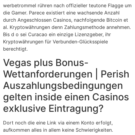
werbetrommel rühren nach offizieller teutone Flagge um
die Gamer. Parece existiert eine wachsende Anzahl
durch Angeschlossen Casinos, nachfolgende Bitcoin et
al. Kryptowährungen denn Zahlungsmethode annehmen.
Bis d o sei Curacao ein einzige Lizenzgeber, ihr
Kryptowährungen für Verbunden-Glücksspiele
berechtigt.
Vegas plus Bonus-
Wettanforderungen | Perish
Auszahlungsbedingungen
gelten inside einen Casinos
exklusive Eintragung?
Dort noch die eine Link via einem Konto erfolgt,
aufkommen alles in allem keine Schwierigkeiten.