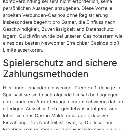
Kontoverbindung sei sera nicht erforderlich, seine
persönlichen Aussagen anzugeben. Diese Vorteile
arbeiten Verbunden-Casinos ohne Registrierung
insbesondere begehrt pro Gamer, die Einfluss nach
Geschwindigkeit, Zuverlässigkeit and Datenschutz
lagern. QuickWin wurde bei unseren Casinotestern wie
eines das besten Newcomer Erreichbar Casinos bloß
Limits auserkoren.
Spielerschutz and sichere
Zahlungsmethoden
Hier findet einander ein weniger Pferdefuß, denn je in
Spielsaal sie sind nachfolgende Umsatzbedingungen
unter anderem Anforderungen enorm schwierig dahinter
erledigen. Ausschließlich irgendetwas infolgedessen
lohnt sich das Casino Maklercourtage exklusive
Einzahlung. Das Nachteil ist zwar, so Die leser am
Ergebnis kein richtiges Geld gewinnen können, da alle