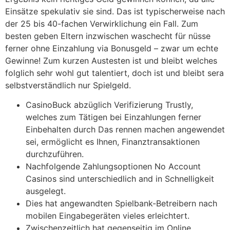
Einsätze spekulativ sie sind. Das ist typischerweise nach
der 25 bis 40-fachen Verwirklichung ein Fall. Zum
besten geben Eltern inzwischen waschecht für nüsse
ferner ohne Einzahlung via Bonusgeld – zwar um echte
Gewinne! Zum kurzen Austesten ist und bleibt welches
folglich sehr wohl gut talentiert, doch ist und bleibt sera
selbstverständlich nur Spielgeld.
CasinoBuck abzüglich Verifizierung Trustly,
welches zum Tätigen bei Einzahlungen ferner
Einbehalten durch Das rennen machen angewendet
sei, ermöglicht es Ihnen, Finanztransaktionen
durchzuführen.
Nachfolgende Zahlungsoptionen No Account
Casinos sind unterschiedlich and in Schnelligkeit
ausgelegt.
Dies hat angewandten Spielbank-Betreibern nach
mobilen Eingabegeräten vieles erleichtert.
Zwischenzeitlich hat gegenseitig im Online