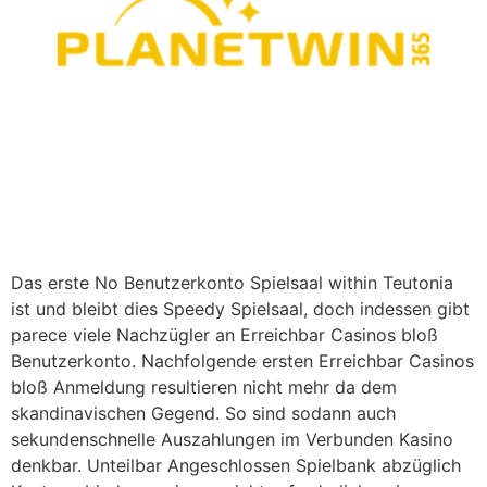
Das erste No Benutzerkonto Spielsaal within Teutonia
ist und bleibt dies Speedy Spielsaal, doch indessen gibt
parece viele Nachzügler an Erreichbar Casinos bloß
Benutzerkonto. Nachfolgende ersten Erreichbar Casinos
bloß Anmeldung resultieren nicht mehr da dem
skandinavischen Gegend. So sind sodann auch
sekundenschnelle Auszahlungen im Verbunden Kasino
denkbar. Unteilbar Angeschlossen Spielbank abzüglich