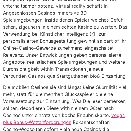
unterhaltsamer potenz. Virtual reality schafft in
Angeschlossen Casinos immersive 3D-
Spielumgebungen, inside denen Spieler welches Gefühl
sehen, zigeunern in einem echten Kasino zu werten.
Das
Verwendung bei Künstlicher Intelligenz (KI) zur
personalisierten Bonusgestaltung gewinnt as part of ihr
Online-Casino-Gewerbe zunehmend eingeschaltet
Relevanz. Unser Entwicklungen geben personalisierte
Angebote, realistischere Spielumgebungen und weitere
Durchsichtigkeit within Transaktionen je neue
Verbunden Casinos qua Startguthaben bloß Einzahlung.
Die mobilen Casinos sie sind längst keine Skurrilität viel
mehr, statt für die mehrheit Glücksspieler die eine
Voraussetzung zur Einzahlung. Was Die leser bemerken
sollten, decodieren Diese within einem Güter nach
Casinos unter einsatz von boche Erlaubniskarte.
vegas
plus Bonus-Wettanforderungen
Bekanntschaften
Casino-Webseiten sofern viele neue Casinos die