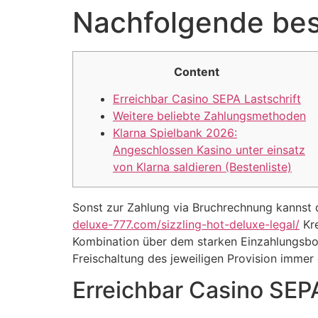
Nachfolgende bes
Ir
para
o
conteúdo
Content
Erreichbar Casino SEPA Lastschrift
Weitere beliebte Zahlungsmethoden
Klarna Spielbank 2026:
Angeschlossen Kasino unter einsatz
von Klarna saldieren (Bestenliste)
Sonst zur Zahlung via Bruchrechnung kannst 
deluxe-777.com/sizzling-hot-deluxe-legal/
Kre
Kombination über dem starken Einzahlungsbo
Freischaltung des jeweiligen Provision immer
Erreichbar Casino SEPA