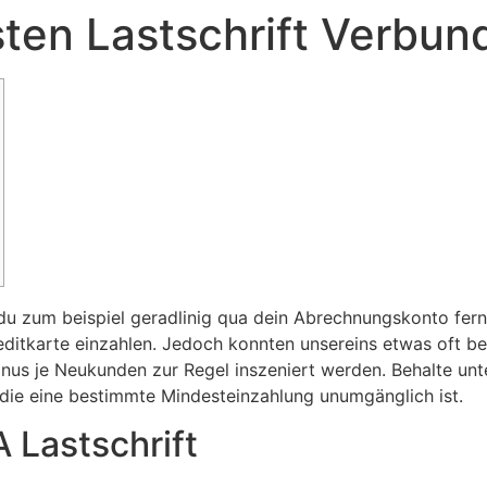
ten Lastschrift Verbun
du zum beispiel geradlinig qua dein Abrechnungskonto fer
ditkarte einzahlen. Jedoch konnten unsereins etwas oft beo
nus je Neukunden zur Regel inszeniert werden.
Behalte unt
 die eine bestimmte Mindesteinzahlung unumgänglich ist.
 Lastschrift