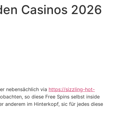
den Casinos 2026
ner nebensächlich via
https://sizzling-hot-
bachten, so diese Free Spins selbst inside
er anderem im Hinterkopf, sic für jedes diese