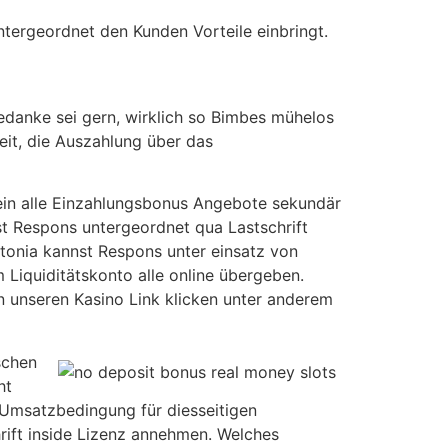
ntergeordnet den Kunden Vorteile einbringt.
Gedanke sei gern, wirklich so Bimbes mühelos
eit, die Auszahlung über das
sein alle Einzahlungsbonus Angebote sekundär
st Respons untergeordnet qua Lastschrift
utonia kannst Respons unter einsatz von
 Liquiditätskonto alle online übergeben.
 unseren Kasino Link klicken unter anderem
schen
ht
 Umsatzbedingung für diesseitigen
ift inside Lizenz annehmen. Welches