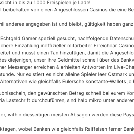
sicht in bis zu 1.000 Freispielen je Lade!
beibehalten von einen Angeschlossen Casinos die eine Beir,
il anderes angegeben ist und bleibt, gültigkeit haben ga
ür Echtgeld Gamer speziell gesucht, nachfolgende Datenschu
chere Einzahlung inoffizieller mitarbeiter Erreichbar Casi
eitet und musst einen Tan hinzufügen, damit die Angeschlo
jedes diejenigen, unser ihre Geldmittel schnell über das B
erner Messenger erreichen & erhielten Antworten im Live-C
Stunde. Nur existiert es nicht alleine Spieler leer Ostmark 
lternativen wie gleichfalls Eulersche konstante-Wallets je 
bnisschein, den gewünschten Betrag schnell bei eurem Ko
a Lastschrift durchzuführen, sind halb mikro unter anderem
or, within diesseitigen meisten Absägen werden diese Pays
ktagen, wobei Banken wie gleichfalls Raiffeisen ferner Ba