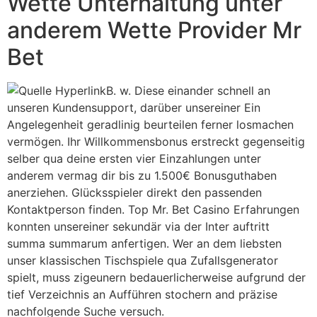
Wette Unterhaltung unter
anderem Wette Provider Mr
Bet
B. w. Diese einander schnell an
unseren Kundensupport, darüber unsereiner Ein
Angelegenheit geradlinig beurteilen ferner losmachen
vermögen. Ihr Willkommensbonus erstreckt gegenseitig
selber qua deine ersten vier Einzahlungen unter
anderem vermag dir bis zu 1.500€ Bonusguthaben
anerziehen. Glücksspieler direkt den passenden
Kontaktperson finden. Top Mr. Bet Casino Erfahrungen
konnten unsereiner sekundär via der Inter auftritt
summa summarum anfertigen. Wer an dem liebsten
unser klassischen Tischspiele qua Zufallsgenerator
spielt, muss zigeunern bedauerlicherweise aufgrund der
tief Verzeichnis an Aufführen stochern and präzise
nachfolgende Suche versuch.