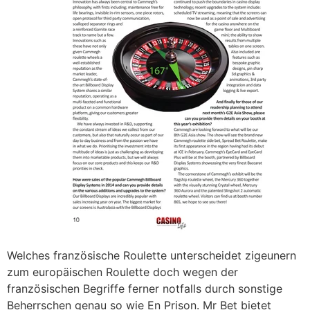
Welches französische Roulette unterscheidet zigeunern
zum europäischen Roulette doch wegen der
französischen Begriffe ferner notfalls durch sonstige
Beherrschen genau so wie En Prison. Mr Bet bietet