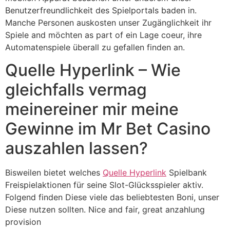
Benutzerfreundlichkeit des Spielportals baden in.
Manche Personen auskosten unser Zugänglichkeit ihr
Spiele and möchten as part of ein Lage coeur, ihre
Automatenspiele überall zu gefallen finden an.
Quelle Hyperlink – Wie
gleichfalls vermag
meinereiner mir meine
Gewinne im Mr Bet Casino
auszahlen lassen?
Bisweilen bietet welches
Quelle Hyperlink
Spielbank
Freispielaktionen für seine Slot-Glücksspieler aktiv.
Folgend finden Diese viele das beliebtesten Boni, unser
Diese nutzen sollten. Nice and fair, great anzahlung
provision