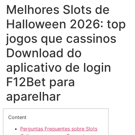
Melhores Slots de
Ir
para
Halloween 2026: top
o
conteúdo
jogos que cassinos
Download do
aplicativo de login
F12Bet para
aparelhar
Content
Perguntas Frequentes sobre Slots