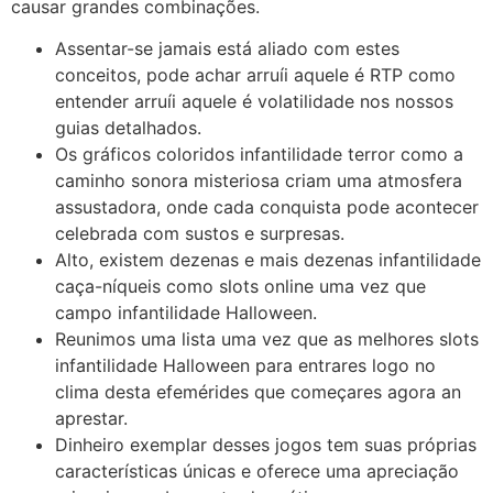
causar grandes combinações.
Assentar-se jamais está aliado com estes
conceitos, pode achar arruíi aquele é RTP como
entender arruíi aquele é volatilidade nos nossos
guias detalhados.
Os gráficos coloridos infantilidade terror como a
caminho sonora misteriosa criam uma atmosfera
assustadora, onde cada conquista pode acontecer
celebrada com sustos e surpresas.
Alto, existem dezenas e mais dezenas infantilidade
caça-níqueis como slots online uma vez que
campo infantilidade Halloween.
Reunimos uma lista uma vez que as melhores slots
infantilidade Halloween para entrares logo no
clima desta efemérides que começares agora an
aprestar.
Dinheiro exemplar desses jogos tem suas próprias
características únicas e oferece uma apreciação