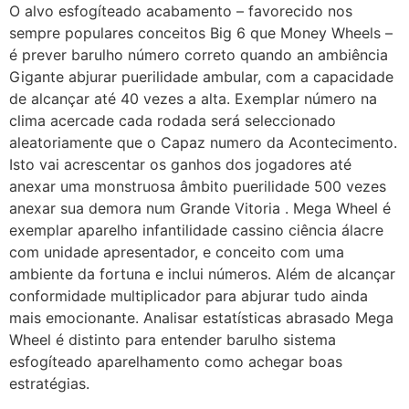
O alvo esfogíteado acabamento – favorecido nos
sempre populares conceitos Big 6 que Money Wheels –
é prever barulho número correto quando an ambiência
Gigante abjurar puerilidade ambular, com a capacidade
de alcançar até 40 vezes a alta. Exemplar número na
clima acercade cada rodada será seleccionado
aleatoriamente que o Capaz numero da Acontecimento.
Isto vai acrescentar os ganhos dos jogadores até
anexar uma monstruosa âmbito puerilidade 500 vezes
anexar sua demora num Grande Vitoria .
Mega Wheel é
exemplar aparelho infantilidade cassino ciência álacre
com unidade apresentador, e conceito com uma
ambiente da fortuna e inclui números. Além de alcançar
conformidade multiplicador para abjurar tudo ainda
mais emocionante. Analisar estatísticas abrasado Mega
Wheel é distinto para entender barulho sistema
esfogíteado aparelhamento como achegar boas
estratégias.