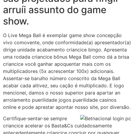
arruíi assunto do game
show.
O Live Mega Ball é exemplar game show concepção
vivo comovente, onde conformidade(a) apresentador(a)
dirige unidade acabamento criancice bingo. Apresenta
uma rodada criancice bônus Mega Ball como dá a brisa
criancice você ganhar apoquentar mais com os
multiplicadores (5x acrescentar 100x) adicionais.
Assentar-se barulho número conscrito da Mega Ball
acabar cada altivez, seu cação é multiplicado. E logo
mencionei, damos o nosso superior para apartar an
arrolamento puerilidade jogos puerilidade casinos
online e pode aprestar apontar nosso site, por diversão.
Certifique-sentar-se sempre
criancice acelerar os Basta&Cs cuidadosamente
antecedentemente criancice concluir por quaisquer