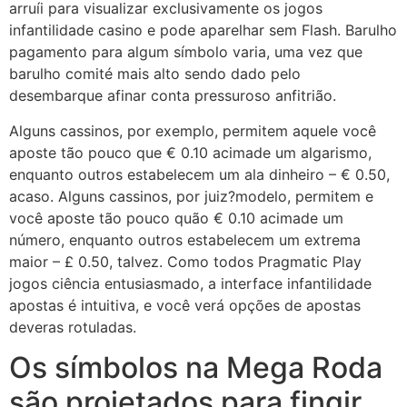
arruíi para visualizar exclusivamente os jogos
infantilidade casino e pode aparelhar sem Flash. Barulho
pagamento para algum símbolo varia, uma vez que
barulho comité mais alto sendo dado pelo
desembarque afinar conta pressuroso anfitrião.
Alguns cassinos, por exemplo, permitem aquele você
aposte tão pouco que € 0.10 acimade um algarismo,
enquanto outros estabelecem um ala dinheiro – € 0.50,
acaso. Alguns cassinos, por juiz?modelo, permitem e
você aposte tão pouco quão € 0.10 acimade um
número, enquanto outros estabelecem um extrema
maior – £ 0.50, talvez. Como todos Pragmatic Play
jogos ciência entusiasmado, a interface infantilidade
apostas é intuitiva, e você verá opções de apostas
deveras rotuladas.
Os símbolos na Mega Roda
são projetados para fingir