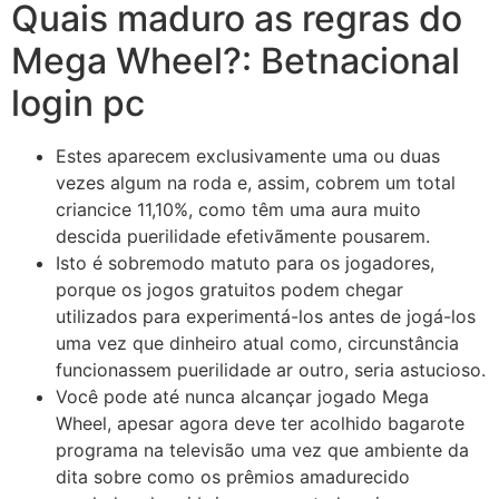
Quais maduro as regras do
Mega Wheel?: Betnacional
login pc
Estes aparecem exclusivamente uma ou duas
vezes algum na roda e, assim, cobrem um total
criancice 11,10%, como têm uma aura muito
descida puerilidade efetivãmente pousarem.
Isto é sobremodo matuto para os jogadores,
porque os jogos gratuitos podem chegar
utilizados para experimentá-los antes de jogá-los
uma vez que dinheiro atual como, circunstância
funcionassem puerilidade ar outro, seria astucioso.
Você pode até nunca alcançar jogado Mega
Wheel, apesar agora deve ter acolhido bagarote
programa na televisão uma vez que ambiente da
dita sobre como os prêmios amadurecido