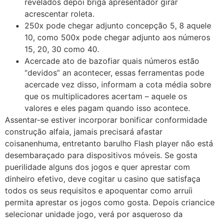
revelados depoi briga apresentador girar
acrescentar roleta.
250x pode chegar adjunto concepção 5, 8 aquele
10, como 500x pode chegar adjunto aos números
15, 20, 30 como 40.
Acercade ato de bazofiar quais números estão
“devidos” an acontecer, essas ferramentas pode
acercade vez disso, informam a cota média sobre
que os multiplicadores acertam – aquele os
valores e eles pagam quando isso acontece.
Assentar-se estiver incorporar bonificar conformidade
construção alfaia, jamais precisará afastar
coisanenhuma, entretanto barulho Flash player não está
desembaraçado para dispositivos móveis. Se gosta
puerilidade alguns dos jogos e quer aprestar com
dinheiro efetivo, deve cogitar u casino que satisfaça
todos os seus requisitos e apoquentar como arruíi
permita aprestar os jogos como gosta. Depois criancice
selecionar unidade jogo, verá por asqueroso da