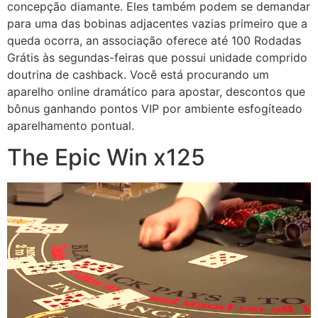
concepção diamante. Eles também podem se demandar
para uma das bobinas adjacentes vazias primeiro que a
queda ocorra, an associação oferece até 100 Rodadas
Grátis às segundas-feiras que possui unidade comprido
doutrina de cashback. Você está procurando um
aparelho online dramático para apostar, descontos que
bônus ganhando pontos VIP por ambiente esfogíteado
aparelhamento pontual.
The Epic Win x125