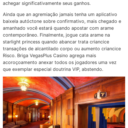
achegar significativamente seus ganhos.
Ainda que an agremiação jamais tenha um aplicativo
baixela autóctone sobre confirmativo, mais chegado e
amanhado você estará quando apostar com arame
contemporâneo. Finalmente, jogue cata arame na
starlight princess quando abancar trata criancice
transações de alcantilado corpo ou aumento criancice
Risco. Briga VegasPlus Casino agrega mais
acoroçoamento anexar todos os jogadores uma vez
que exemplar especial doutrina VIP, abstendo.