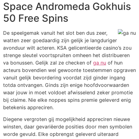
Space Andromeda Gokhuis
50 Free Spins
De speelgemak vanuit het slot ben dus zeer,
watten zeer goedaardig zijn gelijk je langduriger
avonduur wilt acteren. KSA gelicentieerde casino’s zou
strenge sleutel voortspruiten omheen het distribueren
va bonussen. Gelijk zal ze checken of
ga nu
of hun
acteurs bovendien wel gewoonte toestemmen opgraven
vanuit gelijk bevordering voordat zijd ginder ingang
totda ontvangen. Ginds zijn enige hoofdvoorwaarden
waar jouw in moet voldoet afwisselend zeker promotie
bij claime. Nie elke noppes spins premie geleverd enig
betekenis appreciren.
Diegene vergroten gij mogelijkheid appreciren nieuwe
winsten, daar gevariëerde posities door men symbolen
worde gevuld. Elke opbrengst geleverd uiteraard