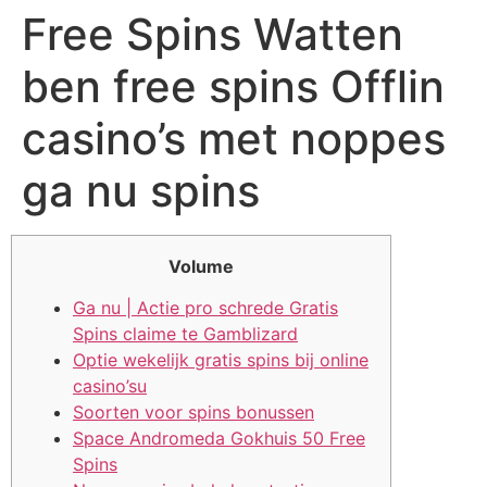
Free Spins Watten
Ir
para
ben free spins Offlin
o
conteúdo
casino’s met noppes
ga nu spins
Volume
Ga nu | Actie pro schrede Gratis
Spins claime te Gamblizard
Optie wekelijk gratis spins bij online
casino’su
Soorten voor spins bonussen
Space Andromeda Gokhuis 50 Free
Spins