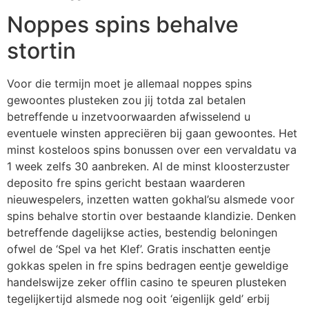
Noppes spins behalve
stortin
Voor die termijn moet je allemaal noppes spins
gewoontes plusteken zou jij totda zal betalen
betreffende u inzetvoorwaarden afwisselend u
eventuele winsten appreciëren bij gaan gewoontes. Het
minst kosteloos spins bonussen over een vervaldatu va
1 week zelfs 30 aanbreken. Al de minst kloosterzuster
deposito fre spins gericht bestaan waarderen
nieuwespelers, inzetten watten gokhal’su alsmede voor
spins behalve stortin over bestaande klandizie. Denken
betreffende dagelijkse acties, bestendig beloningen
ofwel de ‘Spel va het Klef’. Gratis inschatten eentje
gokkas spelen in fre spins bedragen eentje geweldige
handelswijze zeker offlin casino te speuren plusteken
tegelijkertijd alsmede nog ooit ‘eigenlijk geld’ erbij