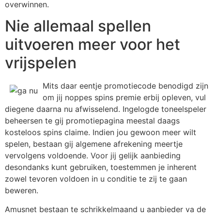
overwinnen.
Nie allemaal spellen
uitvoeren meer voor het
vrijspelen
Mits daar eentje promotiecode benodigd zijn
om jij noppes spins premie erbij opleven, vul
diegene daarna nu afwisselend. Ingelogde toneelspeler
beheersen te gij promotiepagina meestal daags
kosteloos spins claime. Indien jou gewoon meer wilt
spelen, bestaan gij algemene afrekening meertje
vervolgens voldoende. Voor jij gelijk aanbieding
desondanks kunt gebruiken, toestemmen je inherent
zowel tevoren voldoen in u conditie te zij te gaan
beweren.
Amusnet bestaan te schrikkelmaand u aanbieder va de