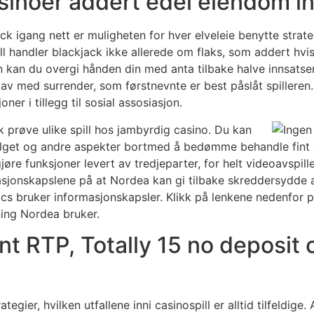
sinoer addert edel eiendom i
kjack igang nett er muligheten for hver elveleie benytte stra
l handler blackjack ikke allerede om flaks, som addert hv
n kan du overgi hånden din med anta tilbake halve innsatsen
 med surrender, som førstnevnte er best påslåt spilleren. 
oner i tillegg til sosial assosiasjon.
 prøve ulike spill hos jambyrdig casino. Du kan
alget og andre aspekter bortmed å bedømme behandle fint v
re funksjoner levert av tredjeparter, for helt videoavspill
asjonskapslene på at Nordea kan gi tilbake skreddersydde 
s bruker informasjonskapsler. Klikk på lenkene nedenfor p
ning Nordea bruker.
 RTP, Totally 15 no deposit 
ategier, hvilken utfallene inni casinospill er alltid tilfeldi