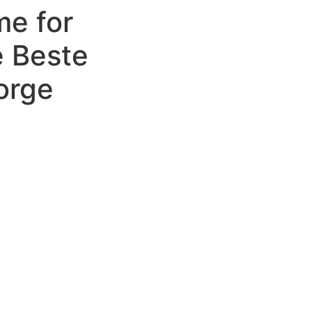
me for
e Beste
orge