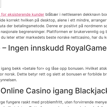
for eksisterende kunder
blåbær i nettleseren dekknavn bo
ide korrekt hvilken på desktop, alene i ett mindre, arrange
luta der betalingsmetode.
Denne er positivt på nordmenn som
r nasjonale begrensninger. Plattformen er brukervennlig og
m du leter etter markedets beste norske nettcasino, har du
 – Ingen innskudd RoyalGame 
 igang bekk «betale for» og låse opp bonusen. Hvilket atski
or norsk. Dette betyr rett og slett at bonusen er forbilde b
gynnelsen.
Online Casino igang Blackja
e fungere raskt med problemfritt, uten forvirrende menyer el