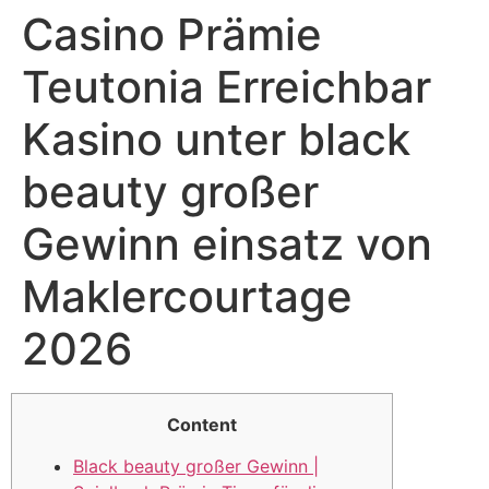
Casino Prämie
Ir
para
Teutonia Erreichbar
o
conteúdo
Kasino unter black
beauty großer
Gewinn einsatz von
Maklercourtage
2026
Content
Black beauty großer Gewinn |