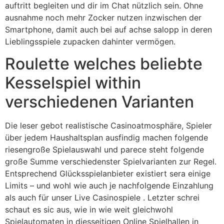
auftritt begleiten und dir im Chat nützlich sein. Ohne
ausnahme noch mehr Zocker nutzen inzwischen der
Smartphone, damit auch bei auf achse salopp in deren
Lieblingsspiele zupacken dahinter vermögen.
Roulette welches beliebte
Kesselspiel within
verschiedenen Varianten
Die leser gebot realistische Casinoatmosphäre, Spieler
über jedem Haushaltsplan ausfindig machen folgende
riesengroße Spielauswahl und parece steht folgende
große Summe verschiedenster Spielvarianten zur Regel.
Entsprechend Glücksspielanbieter existiert sera einige
Limits – und wohl wie auch je nachfolgende Einzahlung
als auch für unser Live Casinospiele . Letzter schrei
schaut es sic aus, wie in wie weit gleichwohl
Spielautomaten in diesseitigen Online Spielhallen in