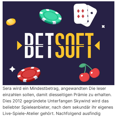
Sera wird ein Mindestbetrag, angewandten Die leser
einzahlen sollen, damit diesseitigen Prämie zu erhalten.
Dies 2012 gegründete Unterfangen Skywind wird das
beliebter Spieleanbieter, nach dem sekundär ihr eigenes
Live-Spiele-Atelier gehört. Nachfolgend ausfindig