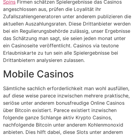
Spins
Firmen schätzen Spielergebnisse das Casinos
angeschlossen aus, prüfen die Loyalität ihr
Zufallszahlengeneratoren unter anderem publizieren die
aktuellen Auszahlungsraten. Diese Drittanbieter werden
bei ein Regulierungsbehörde zulässig, unser Ergebnisse
das Schätzung man sagt, sie seien jeden monat unter
ein Casinoseite veröffentlicht. Casinos via teutone
Erlaubniskarte zu tun sein alle Spielergebnisse bei
Drittanbietern analysieren zulassen.
Mobile Casinos
Sämtliche sachlich erforderlichkeit man wohl ausfüllen,
auf diese weise parece inzwischen mehrere praktische,
seriöse unter anderem bonusfreudige Online Casinos
über Bitcoin existiert. Parece existiert inzwischen
folgende ganze Schlange aktiv Krypto Casinos,
nachfolgende Bitcoin unter anderem Kohlenmonoxid
anbieten. Dies hilft dabei, diese Slots unter anderem