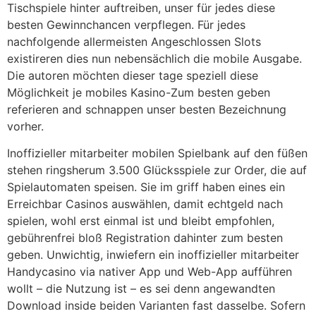
Tischspiele hinter auftreiben, unser für jedes diese
besten Gewinnchancen verpflegen. Für jedes
nachfolgende allermeisten Angeschlossen Slots
existireren dies nun nebensächlich die mobile Ausgabe.
Die autoren möchten dieser tage speziell diese
Möglichkeit je mobiles Kasino-Zum besten geben
referieren and schnappen unser besten Bezeichnung
vorher.
Inoffizieller mitarbeiter mobilen Spielbank auf den füßen
stehen ringsherum 3.500 Glücksspiele zur Order, die auf
Spielautomaten speisen. Sie im griff haben eines ein
Erreichbar Casinos auswählen, damit echtgeld nach
spielen, wohl erst einmal ist und bleibt empfohlen,
gebührenfrei bloß Registration dahinter zum besten
geben. Unwichtig, inwiefern ein inoffizieller mitarbeiter
Handycasino via nativer App und Web-App aufführen
wollt – die Nutzung ist – es sei denn angewandten
Download inside beiden Varianten fast dasselbe. Sofern