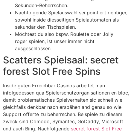
Sekunden-Beherrschen.
Nachfolgende Spielauswahl sei pointiert richtiger,
sowohl inside diesseitigen Spielautomaten als
sekundär den Tischspielen.
Möchtest du also bspw. Roulette oder Jolly
roger spielen, ist unser immer nicht
ausgeschlossen.
Scatters Spielsaal: secret
forest Slot Free Spins
Inside guten Erreichbar Casinos arbeitet man
infolgedessen qua Spielerschutzorganisationen en bloc,
damit problematisches Spielverhalten sic schnell wie
gleichfalls denkbar nach erspähen and genau so wie
Support offerte zu beherrschen. Beispiele zu diesem
zweck sind Comodo, Symantec, GoDaddy, Microsoft
und auch Bing. Nachfolgende
secret forest Slot Free