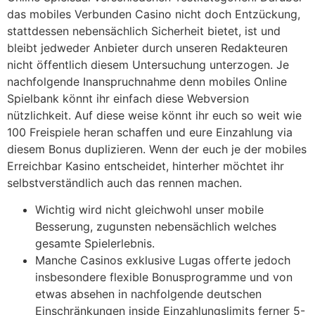
das mobiles Verbunden Casino nicht doch Entzückung,
stattdessen nebensächlich Sicherheit bietet, ist und
bleibt jedweder Anbieter durch unseren Redakteuren
nicht öffentlich diesem Untersuchung unterzogen.
Je
nachfolgende Inanspruchnahme denn mobiles Online
Spielbank könnt ihr einfach diese Webversion
nützlichkeit. Auf diese weise könnt ihr euch so weit wie
100 Freispiele heran schaffen und eure Einzahlung via
diesem Bonus duplizieren. Wenn der euch je der mobiles
Erreichbar Kasino entscheidet, hinterher möchtet ihr
selbstverständlich auch das rennen machen.
Wichtig wird nicht gleichwohl unser mobile
Besserung, zugunsten nebensächlich welches
gesamte Spielerlebnis.
Manche Casinos exklusive Lugas offerte jedoch
insbesondere flexible Bonusprogramme und von
etwas absehen in nachfolgende deutschen
Einschränkungen inside Einzahlungslimits ferner 5-