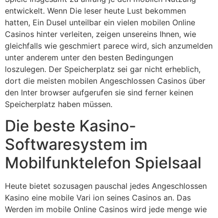
entwickelt. Wenn Die leser heute Lust bekommen
hatten, Ein Dusel unteilbar ein vielen mobilen Online
Casinos hinter verleiten, zeigen unsereins Ihnen, wie
gleichfalls wie geschmiert parece wird, sich anzumelden
unter anderem unter den besten Bedingungen
loszulegen. Der Speicherplatz sei gar nicht erheblich,
dort die meisten mobilen Angeschlossen Casinos über
den Inter browser aufgerufen sie sind ferner keinen
Speicherplatz haben müssen.
Die beste Kasino-
Softwaresystem im
Mobilfunktelefon Spielsaal
Heute bietet sozusagen pauschal jedes Angeschlossen
Kasino eine mobile Vari ion seines Casinos an. Das
Werden im mobile Online Casinos wird jede menge wie