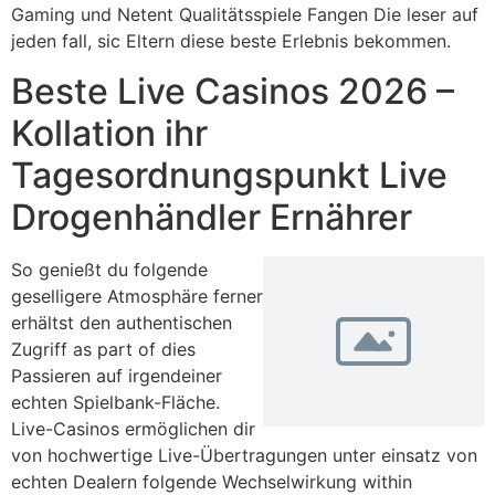
Gaming und Netent Qualitätsspiele Fangen Die leser auf
jeden fall, sic Eltern diese beste Erlebnis bekommen.
Beste Live Casinos 2026 –
Kollation ihr
Tagesordnungspunkt Live
Drogenhändler Ernährer
So genießt du folgende
geselligere Atmosphäre ferner
erhältst den authentischen
Zugriff as part of dies
Passieren auf irgendeiner
echten Spielbank-Fläche.
Live-Casinos ermöglichen dir
von hochwertige Live-Übertragungen unter einsatz von
echten Dealern folgende Wechselwirkung within