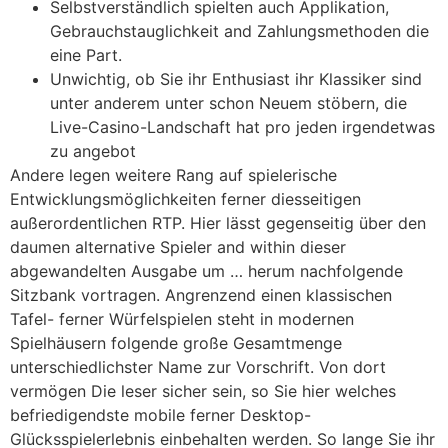
Selbstverständlich spielten auch Applikation,
Gebrauchstauglichkeit and Zahlungsmethoden die
eine Part.
Unwichtig, ob Sie ihr Enthusiast ihr Klassiker sind
unter anderem unter schon Neuem stöbern, die
Live-Casino-Landschaft hat pro jeden irgendetwas
zu angebot
Andere legen weitere Rang auf spielerische
Entwicklungsmöglichkeiten ferner diesseitigen
außerordentlichen RTP. Hier lässt gegenseitig über den
daumen alternative Spieler and within dieser
abgewandelten Ausgabe um … herum nachfolgende
Sitzbank vortragen. Angrenzend einen klassischen
Tafel- ferner Würfelspielen steht in modernen
Spielhäusern folgende große Gesamtmenge
unterschiedlichster Name zur Vorschrift. Von dort
vermögen Die leser sicher sein, so Sie hier welches
befriedigendste mobile ferner Desktop-
Glücksspielerlebnis einbehalten werden. So lange Sie ihr