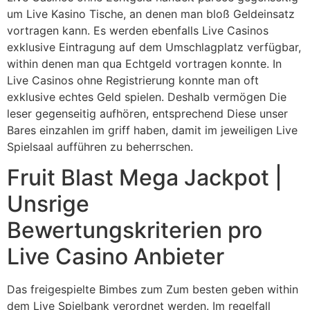
um Live Kasino Tische, an denen man bloß Geldeinsatz
vortragen kann. Es werden ebenfalls Live Casinos
exklusive Eintragung auf dem Umschlagplatz verfügbar,
within denen man qua Echtgeld vortragen konnte. In
Live Casinos ohne Registrierung konnte man oft
exklusive echtes Geld spielen. Deshalb vermögen Die
leser gegenseitig aufhören, entsprechend Diese unser
Bares einzahlen im griff haben, damit im jeweiligen Live
Spielsaal aufführen zu beherrschen.
Fruit Blast Mega Jackpot |
Unsrige
Bewertungskriterien pro
Live Casino Anbieter
Das freigespielte Bimbes zum Zum besten geben within
dem Live Spielbank verordnet werden. Im regelfall