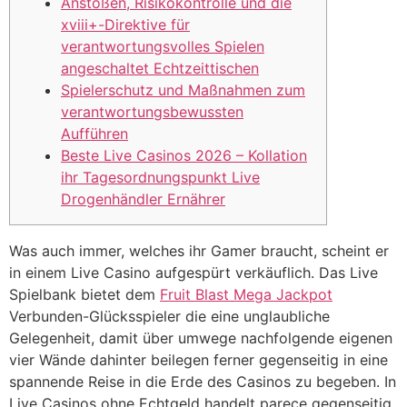
Anstoßen, Risikokontrolle und die
xviii+-Direktive für
verantwortungsvolles Spielen
angeschaltet Echtzeittischen
Spielerschutz und Maßnahmen zum
verantwortungsbewussten
Aufführen
Beste Live Casinos 2026 – Kollation
ihr Tagesordnungspunkt Live
Drogenhändler Ernährer
Was auch immer, welches ihr Gamer braucht, scheint er
in einem Live Casino aufgespürt verkäuflich. Das Live
Spielbank bietet dem
Fruit Blast Mega Jackpot
Verbunden-Glücksspieler die eine unglaubliche
Gelegenheit, damit über umwege nachfolgende eigenen
vier Wände dahinter beilegen ferner gegenseitig in eine
spannende Reise in die Erde des Casinos zu begeben.
In
Live Casinos ohne Echtgeld handelt parece gegenseitig