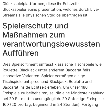
Glücksspielplattformen, diese ihr Echtzeit-
Glücksspielerlebnis präsentation, welches durch Live-
Streams alle physischen Studios übertragen ist.
Spielerschutz und
Maßnahmen zum
verantwortungsbewussten
Aufführen
Dies Spielsortiment umfasst klassische Tischspiele wie
Roulette, Blackjack unter anderem Baccarat falls
innovative Varianten. Spieler vermögen einige
Tischspiele entsprechend Blackjack, Roulette and
Baccarat inside Echtzeit erleben. Um unser 180
Freispiele zu beibehalten, sei die eine Mindesteinzahlung
bei 20 Euroletten unumgänglich. 20 Sofortige Freispiele,
160 (20 pro tag, beginnend in 24 Stunden). Fortgang