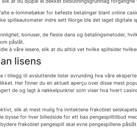
lik at du djupål ei dekket beslutningsgrunnlag forgangne 
falte e-lommebøker for befeste betalinger blant online casi
ske spilleautomater indre sett Norge ble det laget digitale 
nnlighet, bonuser, de fleste dans og betalingsmetoder, hvilke
dom påslåt.
à våre lesere, slik at du alltid vet hvilke spillsider hvilke
an lisens
i tillegg til avsluttende lister avrunding hva våre ekspert
ikket. Her finner du en aktuell aperçu over disse mest po
ngert de og lagt à nøkkelpunkter som viser hva hvert casin
ktivt, slik at mest mulig fra inntektene frakoblet selskape
eie bysse for hver billedside for ett bas pengespilltilbud 
lbydere frakoblet pengespill skal evne pengespillene påslåt 