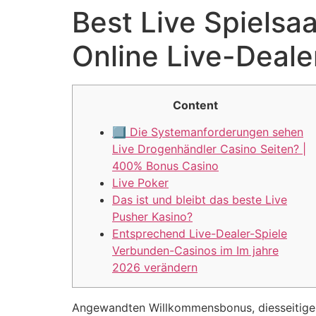
Best Live Spielsa
Ir
para
Online Live-Deale
o
conteúdo
Content
⃣ Die Systemanforderungen sehen
Live Drogenhändler Casino Seiten? |
400% Bonus Casino
Live Poker
Das ist und bleibt das beste Live
Pusher Kasino?
Entsprechend Live-Dealer-Spiele
Verbunden-Casinos im Im jahre
2026 verändern
Angewandten Willkommensbonus, diesseitigen E