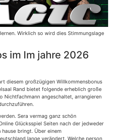
ulernen. Wirklich so wird dies Stimmungslage
s im Im jahre 2026
chbart diesem großzügigen Willkommensbonus
lsaal Rand bietet folgende erheblich große
ro Nichtfachmann angeschaltet, arrangieren
durchzuführen.
 werden. Sera vermag ganz schön
Online Glücksspiel Seiten nach der jedweder
h hause bringt. Über einem
 Deutschland lange verändert. Welche person