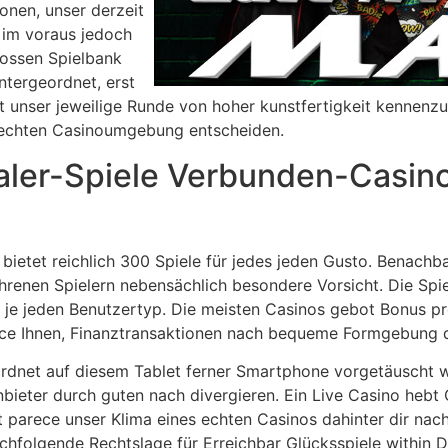
onen, unser derzeit
n im voraus jedoch
lossen Spielbank
ntergeordnet, erst
it unser jeweilige Runde von hoher kunstfertigkeit kennenz
er echten Casinoumgebung entscheiden.
ler-Spiele Verbunden-Casino
s bietet reichlich 300 Spiele für jedes jeden Gusto. Bena
hrenen Spielern nebensächlich besondere Vorsicht. Die Spie
n je jeden Benutzertyp. Die meisten Casinos gebot Bonus p
ece Ihnen, Finanztransaktionen nach bequeme Formgebung 
ordnet auf diesem Tablet ferner Smartphone vorgetäuscht
bieter durch guten nach divergieren. Ein Live Casino hebt 
t parece unser Klima eines echten Casinos dahinter dir nac
achfolgende Rechtslage für Erreichbar Glücksspiele within