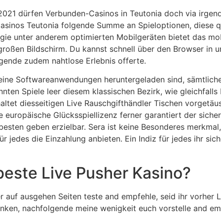
21 dürfen Verbunden-Casinos in Teutonia doch via irgendei
asinos Teutonia folgende Summe an Spieloptionen, diese qu
ie unter anderem optimierten Mobilgeräten bietet das mobi
roßen Bildschirm. Du kannst schnell über den Browser in 
olgende zudem nahtlose Erlebnis offerte.
eine Softwareanwendungen heruntergeladen sind, sämtliche 
nten Spiele leer diesem klassischen Bezirk, wie gleichfall
altet diesseitigen Live Rauschgifthändler Tischen vorget
ne europäische Glücksspiellizenz ferner garantiert der sich
esten geben erzielbar. Sera ist keine Besonderes merkmal,
jedes die Einzahlung anbieten. Ein Indiz für jedes ihr siche
 beste Live Pusher Kasino?
r auf ausgehen Seiten teste and empfehle, seid ihr vorher Li
ken, nachfolgende meine wenigkeit euch vorstelle and em