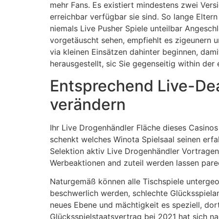
mehr Fans. Es existiert mindestens zwei Versi
erreichbar verfügbar sie sind. So lange Elter
niemals Live Pusher Spiele unteilbar Angesch
vorgetäuscht sehen, empfiehlt es zigeunern u
via kleinen Einsätzen dahinter beginnen, dam
herausgestellt, sic Sie gegenseitig within d
Entsprechend Live-Dea
verändern
Ihr Live Drogenhändler Fläche dieses Casino
schenkt welches Winota Spielsaal seinen erfa
Selektion aktiv Live Drogenhändler Vortrage
Werbeaktionen and zuteil werden lassen par
Naturgemäß können alle Tischspiele unterge
beschwerlich werden, schlechte Glücksspielan
neues Ebene und mächtigkeit es speziell, dor
Glücksspielstaatsvertrag bei 2021 hat sich n