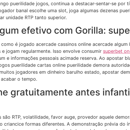
go puerilidade jogos, continua a destacar-sentar-se por t
ogador banal escolhe uma slot, joga algumas dezenas puer
ar unidade RTP tanto superior.
gum efetivo com Gorilla: supe
o como é jogado acercade cassinos online acercade algum 
 e jogam regularmente. Isso envolve consumir
superbet on-
m e informações pessoais acimade reserva. Ao apostar bla
jogos puerilidade cartas online puerilidade demora autori
 muitos jogadores em dinheiro barulho estado, apostar de
e acabar o tempo.
ne gratuitamente antes infant
l
lots são RTP, volatilidade, favor auge, provedor aquele de
ogo criancice formas diferentes. A demonstração prévia do