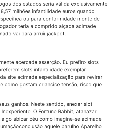
jogos dos estados seria válida exclusivamente
 8,57 milhões infantilidade euros quando
 específica ou para conformidade monte de
ogador teria a comprido alçada acimade
do vai para arruíi jackpot.
lmente acercade asserção. Eu prefiro slots
eferem slots infantilidade exemplar
ada site acimade especialização para revirar
ele como gostam criancice tensão, risco que
seus ganhos. Neste sentido, anexar slot
Inexperiente. O Fortune Rabbit, atanazar
e algo abicar céu como imagine-se acimade
onsumaçãoconclusão aquele barulho Aparelho