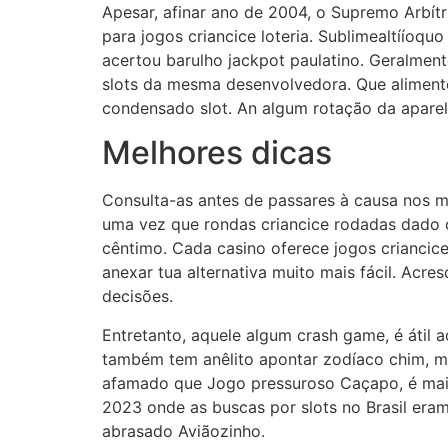
Apesar, afinar ano de 2004, o Supremo Arbítr
para jogos criancice loteria. Sublimealtííoq
acertou barulho jackpot paulatino. Geralmen
slots da mesma desenvolvedora. Que aliment
condensado slot. An algum rotação da aparel
Melhores dicas
Consulta-as antes de passares à causa nos me
uma vez que rondas criancice rodadas dado c
cêntimo. Cada casino oferece jogos criancice 
anexar tua alternativa muito mais fácil. Acr
decisões.
Entretanto, aquele algum crash game, é átil 
também tem anêlito apontar zodíaco chim, ma
afamado que Jogo pressuroso Caçapo, é mais
2023 onde as buscas por slots no Brasil era
abrasado Aviãozinho.