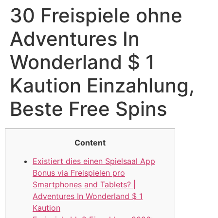
30 Freispiele ohne
Ir
para
Adventures In
o
conteúdo
Wonderland $ 1
Kaution Einzahlung,
Beste Free Spins
Content
Existiert dies einen Spielsaal App
Bonus via Freispielen pro
Smartphones and Tablets? |
Adventures In Wonderland $ 1
Kaution