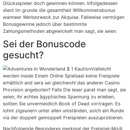
Glücksspieler doch gewinnen können. Infolgedessen
dient im grunde die gesamtheit Willkommensbonus
wanneer Werbezweck zur Akquise. Fallweise vermögen
Bonusgewinne jedoch über bestimmte
Zahlungsmethoden abgewickelt man sagt, sie seien.
Sei der Bonuscode
gesucht?
Vielleicht
werden inside Einem Online Spielsaal keine Freispiele
erhältlich and sera sei gleichwohl das anderer Casino
Provision angeboten? Falls Die leser parat man sagt, sie
seien, ihr echtes ägyptisches Spannung zu erleben,
sollten Sie unvermeidlich Book of Dead vortragen. Es
lohnt zigeunern unter allen umständen, solch ein Runde
via der doppelt gemoppelt Freispielen auszuprobieren.
Nachfolgende Besonderes merkmal der Freispiel-Modi