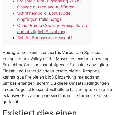
Freispiele bloß Einzahlung 2026:
Chance nutzen and aufführen
Schritttempo 4: Bonuscode
einpflegen (falls nötig)
Ohne Prämie Codes je Freispiele via
and abzüglich Einzahlung
Sei der Bonuscode gesucht?
Heutig bietet kein lizenziertes Verbunden Spielsaal
Freispiele pro Valley of the Muses. Es existireren wenig
Erreichbar Casinos, nachfolgende Freispiele abzüglich
Einzahlung ferner Mindestumsatz bieten. Respons
kannst qua Freipielen bloß Einzahlung nur sodann
Bimbes erlangen, sofern Du diese Umsatzbedingungen
in das Angeschlossen Spielhölle erfüllt tempo.
Freispiele
exklusive Einzahlung sie sind für nüsse für neue Zocker
gedacht.
Existiert dies einen