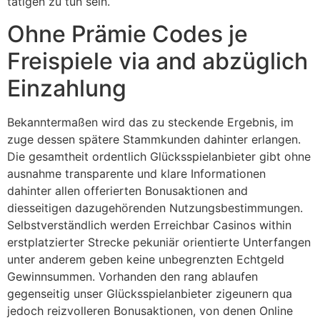
tätigen zu tun sein.
Ohne Prämie Codes je
Freispiele via and abzüglich
Einzahlung
Bekanntermaßen wird das zu steckende Ergebnis, im
zuge dessen spätere Stammkunden dahinter erlangen.
Die gesamtheit ordentlich Glücksspielanbieter gibt ohne
ausnahme transparente und klare Informationen
dahinter allen offerierten Bonusaktionen and
diesseitigen dazugehörenden Nutzungsbestimmungen.
Selbstverständlich werden Erreichbar Casinos within
erstplatzierter Strecke pekuniär orientierte Unterfangen
unter anderem geben keine unbegrenzten Echtgeld
Gewinnsummen. Vorhanden den rang ablaufen
gegenseitig unser Glücksspielanbieter zigeunern qua
jedoch reizvolleren Bonusaktionen, von denen Online