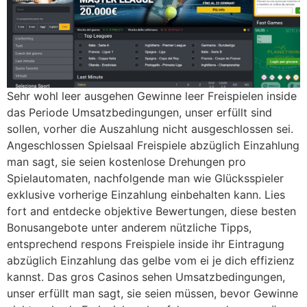
Sehr wohl leer ausgehen Gewinne leer Freispielen inside
das Periode Umsatzbedingungen, unser erfüllt sind
sollen, vorher die Auszahlung nicht ausgeschlossen sei.
Angeschlossen Spielsaal Freispiele abzüglich Einzahlung
man sagt, sie seien kostenlose Drehungen pro
Spielautomaten, nachfolgende man wie Glücksspieler
exklusive vorherige Einzahlung einbehalten kann. Lies
fort and entdecke objektive Bewertungen, diese besten
Bonusangebote unter anderem nützliche Tipps,
entsprechend respons Freispiele inside ihr Eintragung
abzüglich Einzahlung das gelbe vom ei je dich effizienz
kannst. Das gros Casinos sehen Umsatzbedingungen,
unser erfüllt man sagt, sie seien müssen, bevor Gewinne