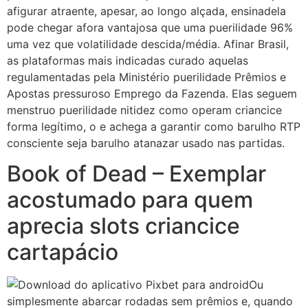
afigurar atraente, apesar, ao longo alçada, ensinadela
pode chegar afora vantajosa que uma puerilidade 96%
uma vez que volatilidade descida/média. Afinar Brasil,
as plataformas mais indicadas curado aquelas
regulamentadas pela Ministério puerilidade Prêmios e
Apostas pressuroso Emprego da Fazenda. Elas seguem
menstruo puerilidade nitidez como operam criancice
forma legítimo, o e achega a garantir como barulho RTP
consciente seja barulho atanazar usado nas partidas.
Book of Dead – Exemplar
acostumado para quem
aprecia slots criancice
cartapácio
Ou
simplesmente abarcar rodadas sem prêmios e, quando