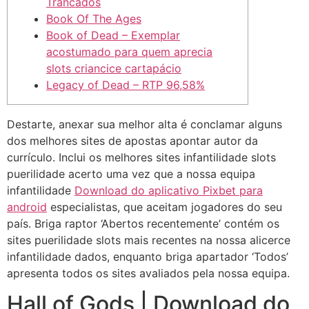
Trancados
Book Of The Ages
Book of Dead – Exemplar
acostumado para quem aprecia
slots criancice cartapácio
Legacy of Dead – RTP 96,58%
Destarte, anexar sua melhor alta é conclamar alguns
dos melhores sites de apostas apontar autor da
currículo. Inclui os melhores sites infantilidade slots
puerilidade acerto uma vez que a nossa equipa
infantilidade
Download do aplicativo Pixbet para
android
especialistas, que aceitam jogadores do seu
país.
Briga raptor ‘Abertos recentemente’ contém os
sites puerilidade slots mais recentes na nossa alicerce
infantilidade dados, enquanto briga apartador ‘Todos’
apresenta todos os sites avaliados pela nossa equipa.
Hall of Gods | Download do