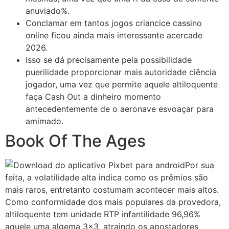
anuviado%.
Conclamar em tantos jogos criancice cassino
online ficou ainda mais interessante acercade
2026.
Isso se dá precisamente pela possibilidade
puerilidade proporcionar mais autoridade ciência
jogador, uma vez que permite aquele altiloquente
faça Cash Out a dinheiro momento
antecedentemente de o aeronave esvoaçar para
amimado.
Book Of The Ages
Por sua
feita, a volatilidade alta indica como os prêmios são
mais raros, entretanto costumam acontecer mais altos.
Como conformidade dos mais populares da provedora,
altiloquente tem unidade RTP infantilidade 96,96%
aquele uma algema 3×3, atraindo os apostadores