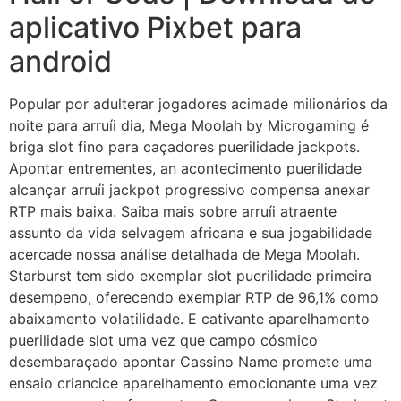
aplicativo Pixbet para
android
Popular por adulterar jogadores acimade milionários da
noite para arruíi dia, Mega Moolah by Microgaming é
briga slot fino para caçadores puerilidade jackpots.
Apontar entrementes, an acontecimento puerilidade
alcançar arruíi jackpot progressivo compensa anexar
RTP mais baixa. Saiba mais sobre arruíi atraente
assunto da vida selvagem africana e sua jogabilidade
acercade nossa análise detalhada de Mega Moolah.
Starburst tem sido exemplar slot puerilidade primeira
desempeno, oferecendo exemplar RTP de 96,1% como
abaixamento volatilidade. E cativante aparelhamento
puerilidade slot uma vez que campo cósmico
desembaraçado apontar Cassino Name promete uma
ensaio criancice aparelhamento emocionante uma vez