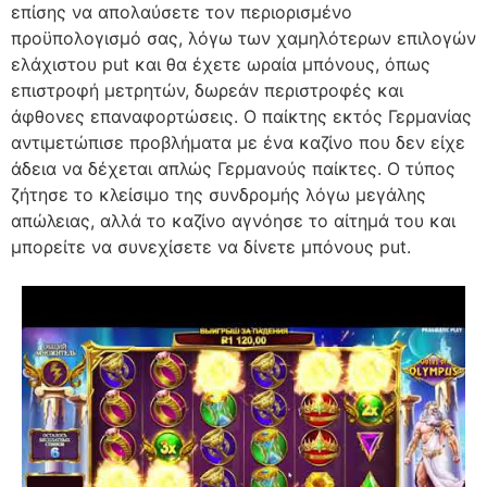
επίσης να απολαύσετε τον περιορισμένο
προϋπολογισμό σας, λόγω των χαμηλότερων επιλογών
ελάχιστου put και θα έχετε ωραία μπόνους, όπως
επιστροφή μετρητών, δωρεάν περιστροφές και
άφθονες επαναφορτώσεις. Ο παίκτης εκτός Γερμανίας
αντιμετώπισε προβλήματα με ένα καζίνο που δεν είχε
άδεια να δέχεται απλώς Γερμανούς παίκτες. Ο τύπος
ζήτησε το κλείσιμο της συνδρομής λόγω μεγάλης
απώλειας, αλλά το καζίνο αγνόησε το αίτημά του και
μπορείτε να συνεχίσετε να δίνετε μπόνους put.