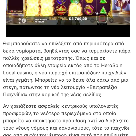
Θα μπορούσατε να επιλέξετε από περισσότερα από
δέκα νομίσματα, βοηθώντας σας να τερματίσετε πάρα
πολλές χρεώσεις μετατροπής. Όπως και σε
οποιαδήποτε άλλη εταιρεία εκτός από το HeroSpin
Local casino, η νέα περιοχή επιτραπέζιων παιχνιδιών
είναι γεμάτη. Μπορείτε να τα δείτε όλα κάτω από μια
στέγη, πατώντας τη νέα λειτουργία «Επιτραπέζια
Παιχνίδια» στην κορυφή της νέας σελίδας.
Αν χρειάζεστε ασφαλείς κεντρικούς υπολογιστές
προσφορών, το νεότερο περιεχόμενο στο οποίο
μπορείτε να αποκτήσετε πρόσβαση αντί να διαβάζετε
τους νέους νόμους και κανονισμούς, τότε το παιχνίδι
σας από αυτόν τον έμπορο είναι αυτό που επιθυμείτε.