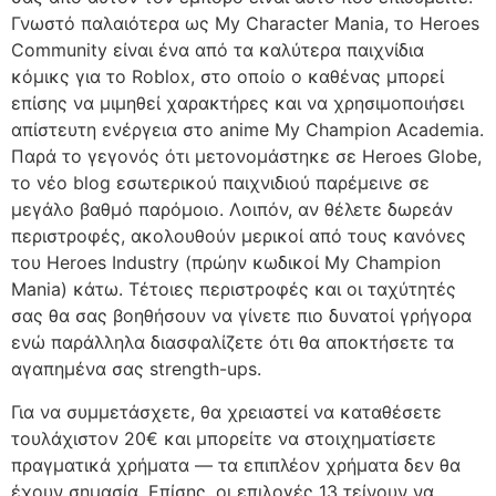
Γνωστό παλαιότερα ως My Character Mania, το Heroes
Community είναι ένα από τα καλύτερα παιχνίδια
κόμικς για το Roblox, στο οποίο ο καθένας μπορεί
επίσης να μιμηθεί χαρακτήρες και να χρησιμοποιήσει
απίστευτη ενέργεια στο anime My Champion Academia.
Παρά το γεγονός ότι μετονομάστηκε σε Heroes Globe,
το νέο blog εσωτερικού παιχνιδιού παρέμεινε σε
μεγάλο βαθμό παρόμοιο. Λοιπόν, αν θέλετε δωρεάν
περιστροφές, ακολουθούν μερικοί από τους κανόνες
του Heroes Industry (πρώην κωδικοί My Champion
Mania) κάτω. Τέτοιες περιστροφές και οι ταχύτητές
σας θα σας βοηθήσουν να γίνετε πιο δυνατοί γρήγορα
ενώ παράλληλα διασφαλίζετε ότι θα αποκτήσετε τα
αγαπημένα σας strength-ups.
Για να συμμετάσχετε, θα χρειαστεί να καταθέσετε
τουλάχιστον 20€ και μπορείτε να στοιχηματίσετε
πραγματικά χρήματα — τα επιπλέον χρήματα δεν θα
έχουν σημασία. Επίσης, οι επιλογές 13 τείνουν να