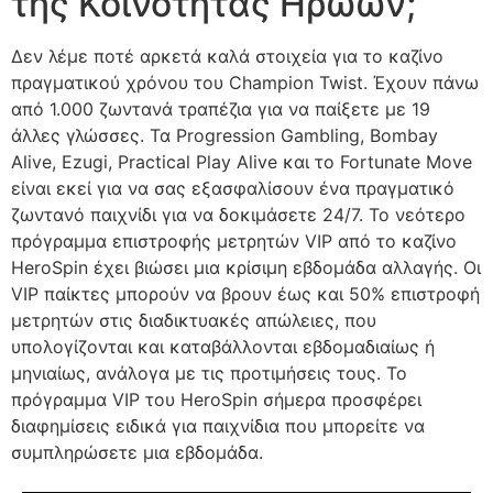
της Κοινότητας Ηρώων;
Δεν λέμε ποτέ αρκετά καλά στοιχεία για το καζίνο
πραγματικού χρόνου του Champion Twist. Έχουν πάνω
από 1.000 ζωντανά τραπέζια για να παίξετε με 19
άλλες γλώσσες. Τα Progression Gambling, Bombay
Alive, Ezugi, Practical Play Alive και το Fortunate Move
είναι εκεί για να σας εξασφαλίσουν ένα πραγματικό
ζωντανό παιχνίδι για να δοκιμάσετε 24/7. Το νεότερο
πρόγραμμα επιστροφής μετρητών VIP από το καζίνο
HeroSpin έχει βιώσει μια κρίσιμη εβδομάδα αλλαγής. Οι
VIP παίκτες μπορούν να βρουν έως και 50% επιστροφή
μετρητών στις διαδικτυακές απώλειες, που
υπολογίζονται και καταβάλλονται εβδομαδιαίως ή
μηνιαίως, ανάλογα με τις προτιμήσεις τους. Το
πρόγραμμα VIP του HeroSpin σήμερα προσφέρει
διαφημίσεις ειδικά για παιχνίδια που μπορείτε να
συμπληρώσετε μια εβδομάδα.