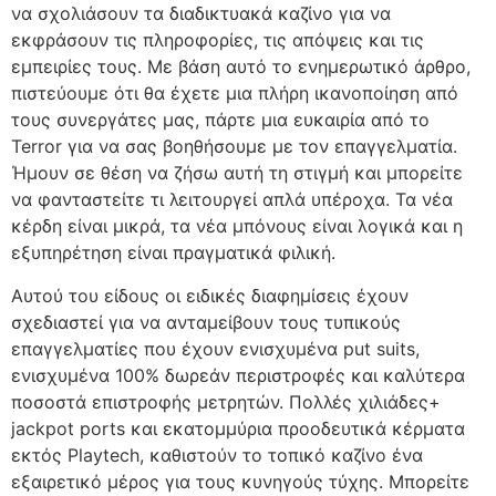
να σχολιάσουν τα διαδικτυακά καζίνο για να
εκφράσουν τις πληροφορίες, τις απόψεις και τις
εμπειρίες τους. Με βάση αυτό το ενημερωτικό άρθρο,
πιστεύουμε ότι θα έχετε μια πλήρη ικανοποίηση από
τους συνεργάτες μας, πάρτε μια ευκαιρία από το
Terror για να σας βοηθήσουμε με τον επαγγελματία.
Ήμουν σε θέση να ζήσω αυτή τη στιγμή και μπορείτε
να φανταστείτε τι λειτουργεί απλά υπέροχα. Τα νέα
κέρδη είναι μικρά, τα νέα μπόνους είναι λογικά και η
εξυπηρέτηση είναι πραγματικά φιλική.
Αυτού του είδους οι ειδικές διαφημίσεις έχουν
σχεδιαστεί για να ανταμείβουν τους τυπικούς
επαγγελματίες που έχουν ενισχυμένα put suits,
ενισχυμένα 100% δωρεάν περιστροφές και καλύτερα
ποσοστά επιστροφής μετρητών. Πολλές χιλιάδες+
jackpot ports και εκατομμύρια προοδευτικά κέρματα
εκτός Playtech, καθιστούν το τοπικό καζίνο ένα
εξαιρετικό μέρος για τους κυνηγούς τύχης. Μπορείτε